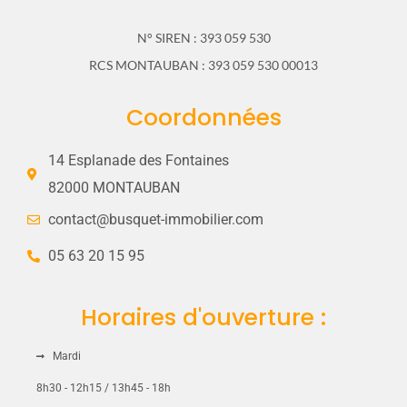
N° SIREN : 393 059 530
RCS MONTAUBAN : 393 059 530 00013
Coordonnées
14 Esplanade des Fontaines
82000 MONTAUBAN
contact@busquet-immobilier.com
05 63 20 15 95
Connexion
Horaires d'ouverture :
Vous n'avez encore de compte ?
Sign
Up
Mardi
Identifiant
8h30 - 12h15 / 13h45 - 18h