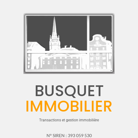
BUSQUET
IMMOBILIER
Transactions et gestion immobilière
N° SIREN : 393 059 530