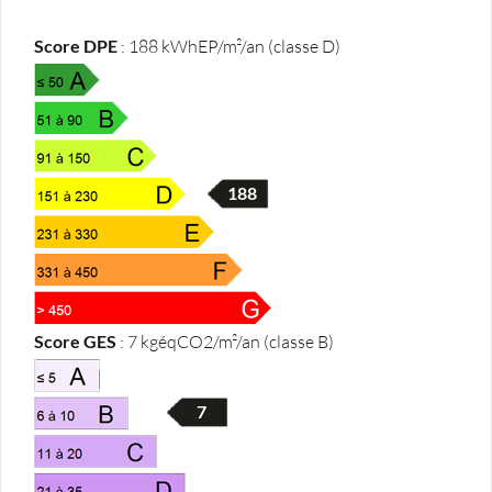
Score DPE
:
188
kWh
EP
/m²/an
(classe D)
188
Score GES
:
7
kg
éqCO2
/m²/an
(classe B)
7