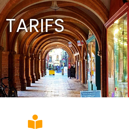
Connexion
TARIFS
Vous n'avez encore de compte ?
Sign Up
Identifiant
Mot de passe
CONNEXION
Mot de passe perdu ?