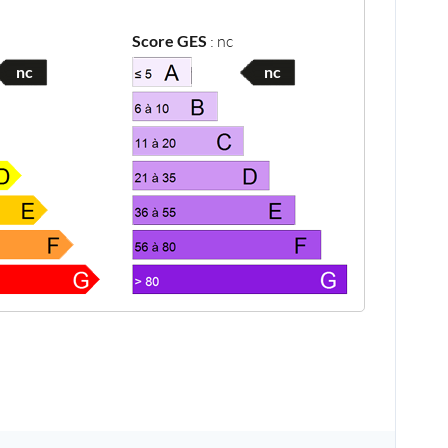
Score GES
:
nc
nc
nc