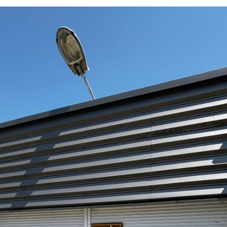
Connexion
Vous n'avez encore de compte ?
Sign Up
Identifiant
Mot de passe
CONNEXION
Mot de passe perdu ?