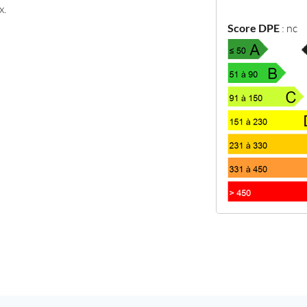
x.
Score DPE
:
nc