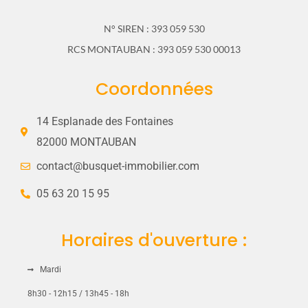
N° SIREN : 393 059 530
RCS MONTAUBAN : 393 059 530 00013
Coordonnées
14 Esplanade des Fontaines
82000 MONTAUBAN
contact@busquet-immobilier.com
05 63 20 15 95
Connexion
Horaires d'ouverture :
Vous n'avez encore de compte ?
Sign
Up
Mardi
Identifiant
8h30 - 12h15 / 13h45 - 18h